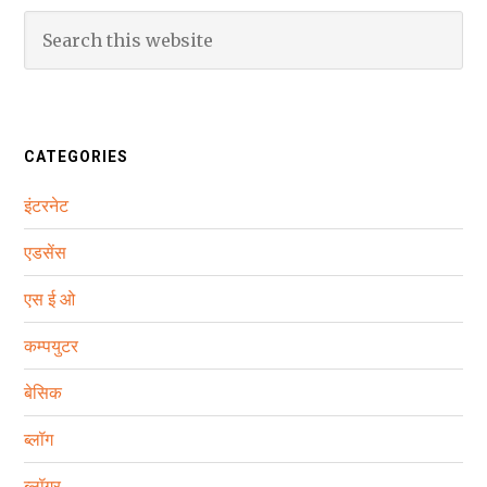
CATEGORIES
इंटरनेट
एडसेंस
एस ई ओ
कम्‍पयुटर
बेसिक
ब्‍लॉग
ब्लॉगर