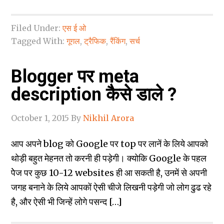
Filed Under:
एस ई ओ
Tagged With:
गूगल
,
ट्रैफिक
,
रैंकिंग
,
सर्च
Blogger पर meta
description कैसे डाले ?
October 1, 2015
By
Nikhil Arora
आप अपने blog को Google पर top पर लानें के लिये आपको
थोड़ी बहुत मेहनत तो करनी ही पड़ेगी। क्‍योकि Google के पहल
पेेज पर कुछ 10-12 websites ही आ सकती है, उनमें से अपनी
जगह बनाने के लिये आपकों ऐसी चीजे लिखनी पड़ेगी जो लोग ढुढ रहे
है, और ऐसी भी जिन्‍हें लोगे पसन्‍द […]