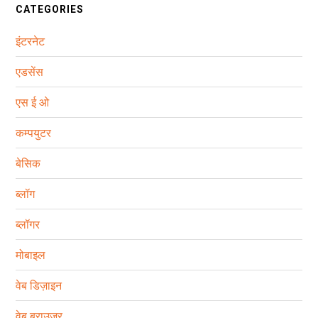
CATEGORIES
इंटरनेट
एडसेंस
एस ई ओ
कम्‍पयुटर
बेसिक
ब्‍लॉग
ब्लॉगर
मोबाइल
वेब डिज़ाइन
वेब ब्राउज़र