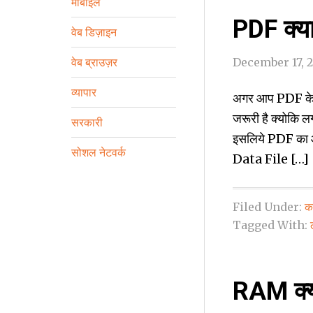
मोबाइल
PDF क्‍य
वेब डिज़ाइन
वेब ब्राउज़र
December 17, 
व्‍यापार
अगर आप PDF के ब
जरूरी है क्‍योकि 
सरकारी
इसलिये PDF का आ
सोशल नेटवर्क
Data File […]
Filed Under:
कम
Tagged With:
RAM क्‍य