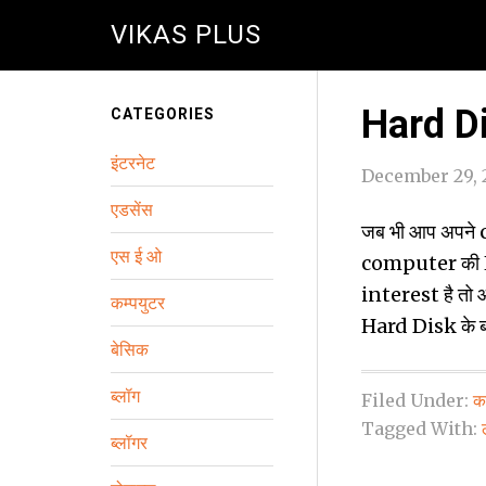
VIKAS PLUS
Hard Dis
CATEGORIES
इंटरनेट
December 29, 
एडसेंस
जब भी आप अपने c
एस ई ओ
computer की Ha
interest है तो आ
कम्‍पयुटर
Hard Disk के बारे
बेसिक
ब्‍लॉग
Filed Under:
कम
Tagged With:
ब्लॉगर