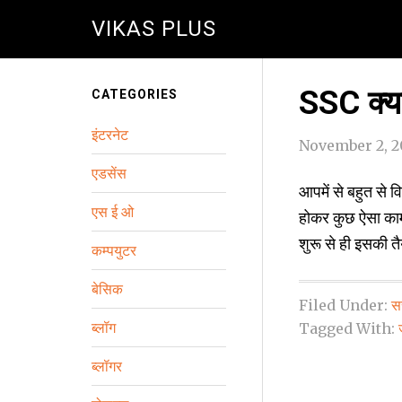
VIKAS PLUS
SSC क्‍या
CATEGORIES
इंटरनेट
November 2, 2
एडसेंस
आपमें से बहुत से व
एस ई ओ
होकर कुछ ऐसा काम 
शुरू से ही इसकी तै
कम्‍पयुटर
बेसिक
Filed Under:
स
ब्‍लॉग
Tagged With:
ब्लॉगर