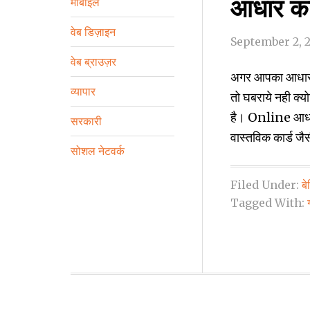
आधार का
मोबाइल
वेब डिज़ाइन
September 2, 
वेब ब्राउज़र
अगर आपका आधार का
व्‍यापार
तो घबराये नही क्
है। Online आधार 
सरकारी
वास्‍तविक कार्ड ज
सोशल नेटवर्क
Filed Under:
ब
Tagged With: